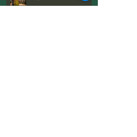
Comment parler de la mort à
nos enfants
C'est pas moi qui le dit...
L'enfant, une usine à hormones