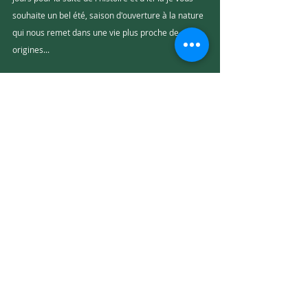
souhaite un bel été, saison d'ouverture à la nature 
qui nous remet dans une vie plus proche de nos 
origines...
Mots-clés :
comprendre nos enfants
psychologie de l'enfant
psychologie
Enfance
Commentaires