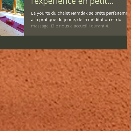
l'expérience en petit
groupe de 5, du 23 au
La yourte du chalet Namdak se prête parfaitemen
à la pratique du jeûne, de la méditation et du
massage. Elle nous a accueilli durant 4...