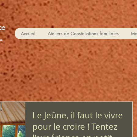
ce
Accueil
Ateliers de Constellations familiales
Ma
e
Le Jeûne, il faut le vivre
pour le croire ! Tentez