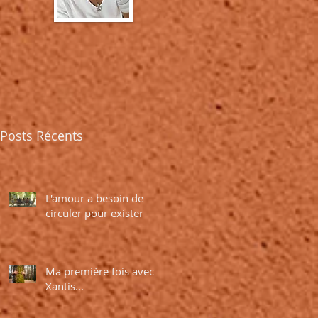
t
Posts Récents
L'amour a besoin de
circuler pour exister
Ma première fois avec
Xantis...