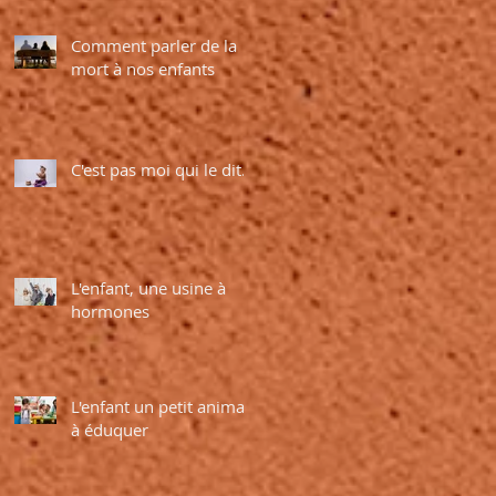
Comment parler de la
mort à nos enfants
C'est pas moi qui le dit...
L'enfant, une usine à
hormones
L'enfant un petit animal
à éduquer