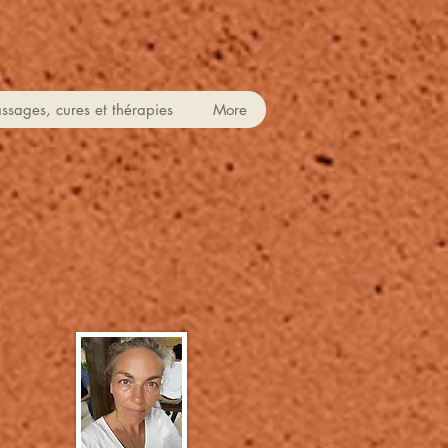
ssages, cures et thérapies
More